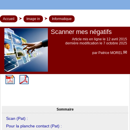
Accueil
Image in
Informatique
Scanner mes négatifs
Article mis en ligne le
12 avril 2015
dernière modification le 7 octobre 2025
par
Patrice MOREL
Sommaire
Scan (Pat) :
Pour la planche contact (Pat) :