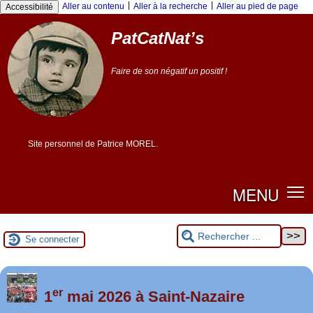
|
|
Aller au contenu
Aller à la recherche
Aller au pied de page
Accessibilité
PatCatNat’s
Faire de son négatif un positif !
Site personnel de Patrice MOREL.
MENU
Se connecter
er
Foutez-nous la paix !
1
mai 2026 à Saint-Nazaire