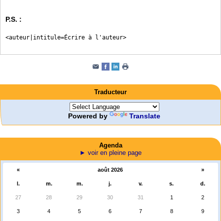
P.S. :
<auteur|intitule=Écrire à l'auteur>
Traducteur
Powered by
Translate
Agenda
► voir en pleine page
«
août 2026
»
l.
m.
m.
j.
v.
s.
d.
27
28
29
30
31
1
2
3
4
5
6
7
8
9