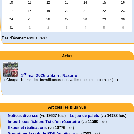
10
11
12
13
14
15
16
17
18
19
20
21
22
23
24
25
26
27
28
29
30
31
1
2
3
4
5
6
Pas d’évènements à venir
Actus
er
1
mai 2026 à Saint-Nazaire
« Chaque 1er mai, les travailleuses et travailleurs du monde entier (…)
Foutez-nous la paix !
Aujourd’hui, mercredi 18 mars 2026, le président de la République
Activités
Emmanuel (…)
Mon CV... Cette perle indique une nouveauté, ou le dernier travail (…)
Leonard Peltier libre !
En Pays-de-la-Loire le couperet est tombé !
Articles les plus vus
Leonard Peltier, un Amérindien condamné deux fois à la prison à vie pour
« La présidente Horizons de la région Pays de la Loire veut faire voter ce (…)
un (…)
Notices diverses
(vu
19637
fois)
Le jeu de palets
(vu
14992
fois)
Import tous fichiers Txt d’un répertoire
(vu
11580
fois)
Expos et réalisations
(vu
10776
fois)
Supprimer la pub de PDF Architecte
(vu
7591
fois)