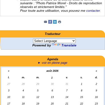
suivante : "Photo Patrice Morel - Droits de reproduction
réservés et strictement limités."
Pour toute autre utilisation, vous pouvez me
contacter
.
Traducteur
Powered by
Translate
Agenda
► voir en pleine page
«
août 2026
»
l.
m.
m.
j.
v.
s.
d.
27
28
29
30
31
1
2
3
4
5
6
7
8
9
10
11
12
13
14
15
16
17
18
19
20
21
22
23