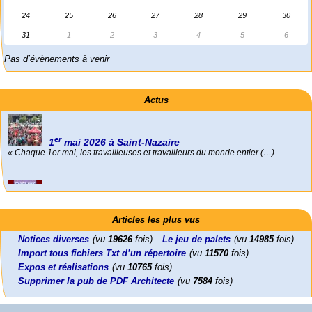
24
25
26
27
28
29
30
31
1
2
3
4
5
6
Pas d’évènements à venir
Actus
Foutez-nous la paix !
Aujourd’hui, mercredi 18 mars 2026, le président de la République
Emmanuel (…)
Activités
Mon CV... Cette perle indique une nouveauté, ou le dernier travail (…)
er
1
Leonard Peltier libre !
En Pays-de-la-Loire le couperet est tombé !
mai 2026 à Saint-Nazaire
Articles les plus vus
« Chaque 1er mai, les travailleuses et travailleurs du monde entier (…)
Leonard Peltier, un Amérindien condamné deux fois à la prison à vie pour
« La présidente Horizons de la région Pays de la Loire veut faire voter ce (…)
un (…)
Notices diverses
(vu
19626
fois)
Le jeu de palets
(vu
14985
fois)
Import tous fichiers Txt d’un répertoire
(vu
11570
fois)
Expos et réalisations
(vu
10765
fois)
Supprimer la pub de PDF Architecte
(vu
7584
fois)