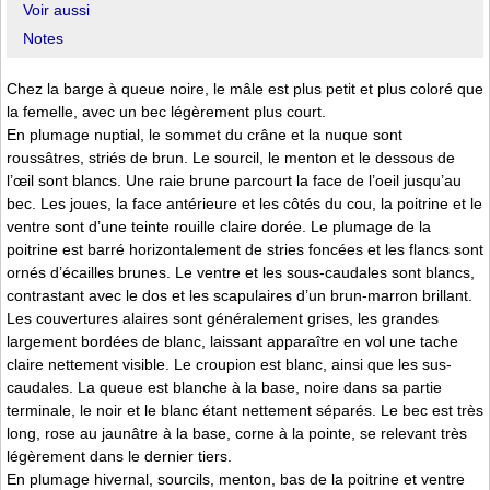
Voir aussi
Notes
Chez la barge à queue noire, le mâle est plus petit et plus coloré que
la femelle, avec un bec légèrement plus court.
En plumage nuptial, le sommet du crâne et la nuque sont
roussâtres, striés de brun. Le sourcil, le menton et le dessous de
l’œil sont blancs. Une raie brune parcourt la face de l’oeil jusqu’au
bec. Les joues, la face antérieure et les côtés du cou, la poitrine et le
ventre sont d’une teinte rouille claire dorée. Le plumage de la
poitrine est barré horizontalement de stries foncées et les flancs sont
ornés d’écailles brunes. Le ventre et les sous-caudales sont blancs,
contrastant avec le dos et les scapulaires d’un brun-marron brillant.
Les couvertures alaires sont généralement grises, les grandes
largement bordées de blanc, laissant apparaître en vol une tache
claire nettement visible. Le croupion est blanc, ainsi que les sus-
caudales. La queue est blanche à la base, noire dans sa partie
terminale, le noir et le blanc étant nettement séparés. Le bec est très
long, rose au jaunâtre à la base, corne à la pointe, se relevant très
légèrement dans le dernier tiers.
En plumage hivernal, sourcils, menton, bas de la poitrine et ventre