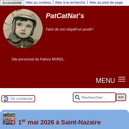
|
|
Aller au contenu
Aller à la recherche
Aller au pied de page
Accessibilité
PatCatNat’s
Faire de son négatif un positif !
Site personnel de Patrice MOREL.
MENU
Se connecter
er
Foutez-nous la paix !
1
mai 2026 à Saint-Nazaire