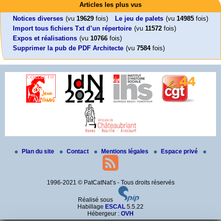
Foutez-nous la paix !
Leonard Peltier libre !
En Pays-de-la-Loire le couperet est tombé !
Articles les plus vus
Aujourd’hui, mercredi 18 mars 2026, le président de la République
Leonard Peltier, un Amérindien condamné deux fois à la prison à vie pour
« La présidente Horizons de la région Pays de la Loire veut faire voter ce (…)
Emmanuel (…)
un (…)
Notices diverses
(vu
19629
fois)
Le jeu de palets
(vu
14985
fois)
Import tous fichiers Txt d’un répertoire
(vu
11572
fois)
Expos et réalisations
(vu
10766
fois)
Supprimer la pub de PDF Architecte
(vu
7584
fois)
Plan du site
Contact
Mentions légales
Espace privé
1996-2021 © PatCatNat’s - Tous droits réservés
Réalisé sous
Habillage
ESCAL
5.5.22
Hébergeur :
OVH