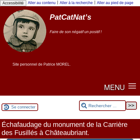
Panneau de gestion des cookies
|
|
Aller au contenu
Aller à la recherche
Aller au pied de page
Accessibilité
PatCatNat’s
Faire de son négatif un positif !
Site personnel de Patrice MOREL.
MENU
Se connecter
Échafaudage du monument de la Carrière
des Fusillés à Châteaubriant.