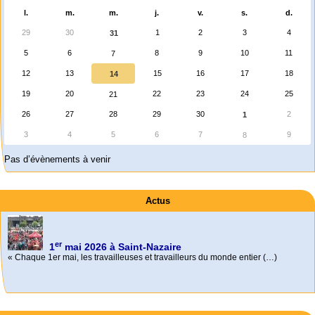
l.
m.
m.
j.
v.
s.
d.
29
30
1
2
3
4
31
5
6
8
9
10
11
7
12
13
15
16
17
18
14
19
20
22
23
24
25
21
26
27
28
29
30
2
1
3
4
5
6
7
9
8
Pas d’évènements à venir
Actus
er
1
mai 2026 à Saint-Nazaire
« Chaque 1er mai, les travailleuses et travailleurs du monde entier (…)
Activités
Mon CV... Cette perle indique une nouveauté, ou le dernier travail (…)